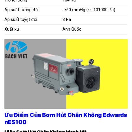
Trọng lượng
104 Kg
Áp suất tương đối
-760 mmHg (~ -101000 Pa)
Áp suất tuyệt đối
8 Pa
Xuất xứ
Anh Quốc
Ưu Điểm Của Bơm Hút Chân Không Edwards
nES100
Hiệu Suất Hút Chân Không Mạnh Mẽ