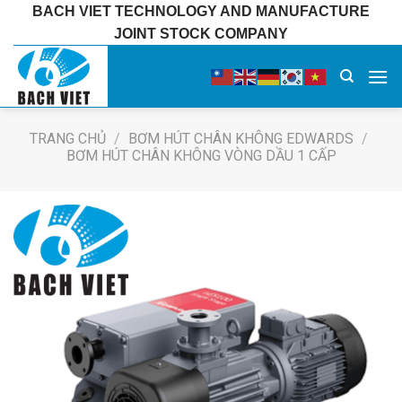
Bỏ
BACH VIET TECHNOLOGY AND MANUFACTURE
qua
JOINT STOCK COMPANY
nội
dung
TRANG CHỦ
/
BƠM HÚT CHÂN KHÔNG EDWARDS
/
BƠM HÚT CHÂN KHÔNG VÒNG DẦU 1 CẤP