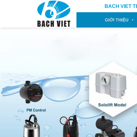
Bỏ
BACH VIET 
qua
nội
GIỚI THIỆU
dung