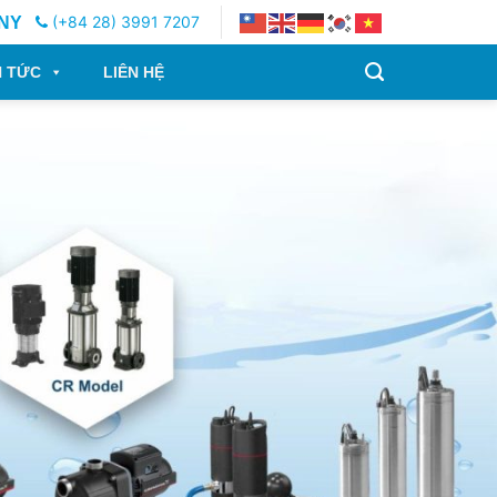
(+84 28) 3991 7207
NY
N TỨC
LIÊN HỆ