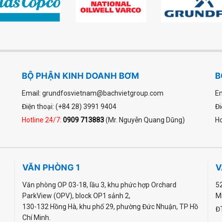
BỘ PHẬN KINH DOANH BƠM
B
Email: grundfosvietnam@bachvietgroup.com
Em
Điện thoại: (+84 28) 3991 9404
Đi
Hotline 24/7:
0909 713883
(Mr. Nguyễn Quang Dũng)
Ho
VĂN PHÒNG 1
V
Văn phòng OP 03-18, lầu 3, khu phức hợp Orchard
5
ParkView (OPV), block OP1 sảnh 2,
M
130-132 Hồng Hà, khu phố 29, phường Đức Nhuận, TP Hồ
Đ
Chí Minh.