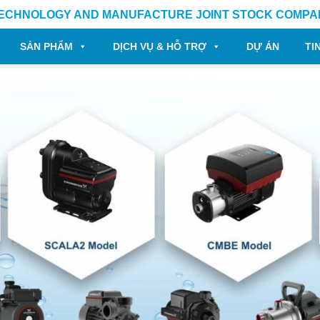
TECHNOLOGY AND MANUFACTURE JOINT STOCK COMPA
SẢN PHẨM
DỊCH VỤ & HỖ TRỢ
DỰ ÁN
TI