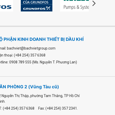
Ộ PHẬN KINH DOANH THIẾT BỊ DẦU KHÍ
ail: bachviet@bachvietgroup.com
ện thoại: (+84 254) 357 6368
tline: 0908 789 555 (Ms. Nguyễn T. Phương Lan)
ĂN PHÒNG 2 (Vũng Tàu cũ)
2 Nguyễn Thị Thập, phường Tam Thắng, TP Hồ Chí
inh.
T: (+84 254) 357 6368 Fax: (+84 254) 357 2341.