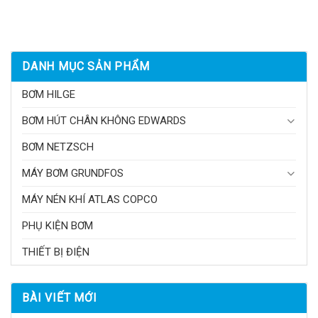
DANH MỤC SẢN PHẨM
BƠM HILGE
BƠM HÚT CHÂN KHÔNG EDWARDS
BƠM NETZSCH
MÁY BƠM GRUNDFOS
MÁY NÉN KHÍ ATLAS COPCO
PHỤ KIỆN BƠM
THIẾT BỊ ĐIỆN
BÀI VIẾT MỚI