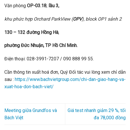
Văn phòng
OP-03.18
,
lầu 3,
khu phức hợp Orchard ParkView (
OPV
), block OP1 sảnh 2
130 – 132 đường Hồng Hà
,
phường Đức Nhuận, TP Hồ Chí Minh.
Điện thoại: 028-3991-7207 / 090 888 99 55.
Cần thông tin xuất hoá đơn, Quý Đối tác vui lòng xem chỉ dẫn
sau :
https://www.bachvietgroup.com/chi-dan-giao-hang-va-
xuat-hoa-don-bach-viet/
Meeting giữa Grundfos và
Giá test nhanh giảm 29 %, tối
Bách Việt
đa 78,000 đồng