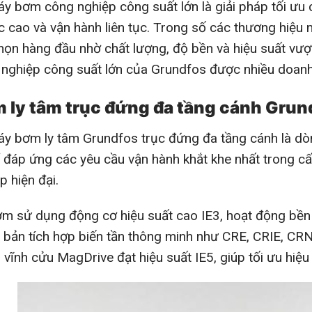
ơm công nghiệp công suất lớn là giải pháp tối ưu c
c cao và vận hành liên tục. Trong số các thương hiệu n
họn hàng đầu nhờ chất lượng, độ bền và hiệu suất vượ
nghiệp công suất lớn của Grundfos được nhiều doanh 
 ly tâm trục đứng đa tầng cánh Gru
bơm ly tâm Grundfos trục đứng đa tầng cánh là dòn
 đáp ứng các yêu cầu vận hành khắt khe nhất trong c
p hiện đại.
ử dụng động cơ hiệu suất cao IE3, hoạt động bền bỉ,
 bản tích hợp biến tần thông minh như CRE, CRIE, C
vĩnh cửu MagDrive đạt hiệu suất IE5, giúp tối ưu hiệu