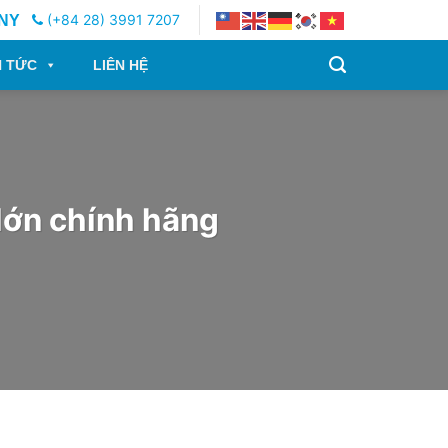
(+84 28) 3991 7207
NY
N TỨC
LIÊN HỆ
lớn chính hãng