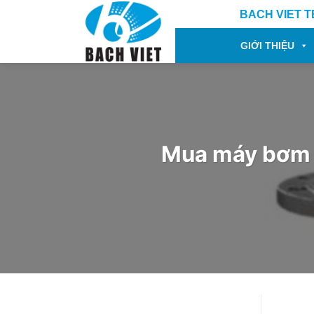
Bỏ
BACH VIET 
qua
nội
GIỚI THIỆU
dung
Mua máy bơm n