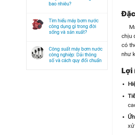
bao nhiêu?
Đặc
Tìm hiểu máy bơm nước
công dụng gì trong đời
Máy b
sống và sản xuất?
chịu 
có th
Công suất máy bơm nước
như k
công nghiệp: Dải thông
số và cách quy đổi chuẩn
Lợi
Hi
Tiế
ca
Ứn
xử