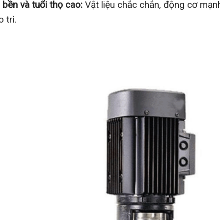
 bền và tuổi thọ cao:
Vật liệu chắc chắn, động cơ mạnh
 trì.