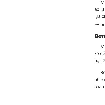
Máy b
áp lự
lựa c
công 
Bơm
Máy 
kế để
nghiệ
Bơm s
phiên
châm 