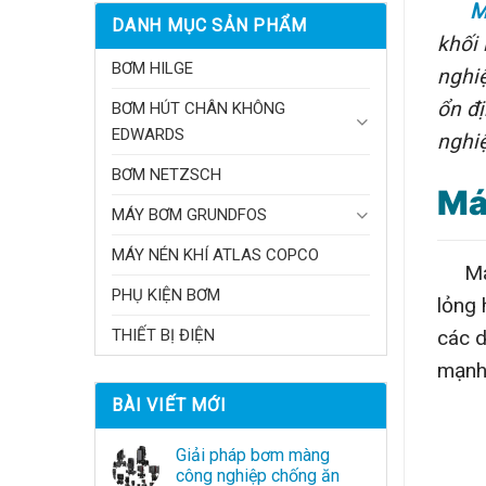
M
DANH MỤC SẢN PHẨM
khối 
BƠM HILGE
nghiệ
ổn đị
BƠM HÚT CHÂN KHÔNG
EDWARDS
nghiệ
BƠM NETZSCH
Má
MÁY BƠM GRUNDFOS
MÁY NÉN KHÍ ATLAS COPCO
Máy 
PHỤ KIỆN BƠM
lỏng 
các d
THIẾT BỊ ĐIỆN
mạnh,
BÀI VIẾT MỚI
Giải pháp bơm màng
công nghiệp chống ăn