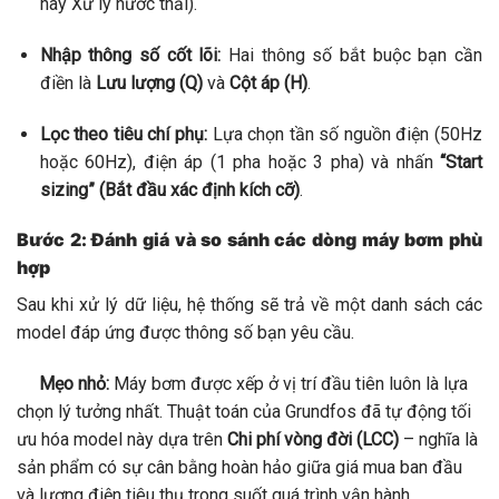
hay Xử lý nước thải).
Nhập thông số cốt lõi:
Hai thông số bắt buộc bạn cần
điền là
Lưu lượng (Q)
và
Cột áp (H)
.
Lọc theo tiêu chí phụ:
Lựa chọn tần số nguồn điện (50Hz
hoặc 60Hz), điện áp (1 pha hoặc 3 pha) và nhấn
“Start
sizing” (Bắt đầu xác định kích cỡ)
.
Bước 2: Đánh giá và so sánh các dòng máy bơm phù
hợp
Sau khi xử lý dữ liệu, hệ thống sẽ trả về một danh sách các
model đáp ứng được thông số bạn yêu cầu.
Mẹo nhỏ:
Máy bơm được xếp ở vị trí đầu tiên luôn là lựa
chọn lý tưởng nhất. Thuật toán của Grundfos đã tự động tối
ưu hóa model này dựa trên
Chi phí vòng đời (LCC)
– nghĩa là
sản phẩm có sự cân bằng hoàn hảo giữa giá mua ban đầu
và lượng điện tiêu thụ trong suốt quá trình vận hành.