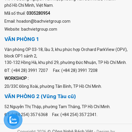
phố Hồ Chí Minh, Việt Nam.
Mã số thuế:
0305280954
Email: hoadon@bachvietgroup.com
Website: bachvietgroup.com
VĂN PHÒNG 1
Văn phòng OP 03-18, lầu 3, khu phức hợp Orchard ParkView (OPV),
block OP1 sảnh 2,
130-132 Hồng Hà, khu phố 29, phường Đức Nhuận, TP Hồ Chí Minh.
ĐT: (+84 28) 3991 7207 Fax: (+84 28) 3991 7208
WORKSHOP :
20/33C Đồng Xoài, phường Tân Bình, TP Hồ Chí Minh.
VĂN PHÒNG 2 (Vũng Tàu cũ)
52 Nguyễn Thị Thập, phường Tam Thắng, TP Hồ Chí Minh.
ĐT: (+84 254) 357 6368 Fax: (+84 254) 357 2341.
Copyright 2026 ©
Công Nghệ Bách Việt
- Design by