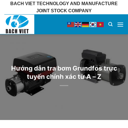
Bỏ
BACH VIET TECHNOLOGY AND MANUFACTURE
qua
JOINT STOCK COMPANY
nội
dung
Hướng dẫn tra bơm Grundfos trực
tuyến chính xác từ A – Z