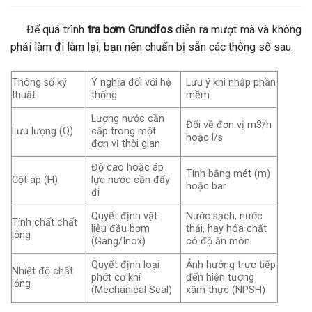
Để quá trình
tra bơm Grundfos
diễn ra mượt mà và không
phải làm đi làm lại, bạn nên chuẩn bị sẵn các thông số sau:
Thông số kỹ
Ý nghĩa đối với hệ
Lưu ý khi nhập phần
thuật
thống
mềm
Lượng nước cần
Đổi về đơn vị m3/h
Lưu lượng (Q)
cấp trong một
hoặc l/s
đơn vị thời gian
Độ cao hoặc áp
Tính bằng mét (m)
Cột áp (H)
lực nước cần đẩy
hoặc bar
đi
Quyết định vật
Nước sạch, nước
Tính chất chất
liệu đầu bơm
thải, hay hóa chất
lỏng
(Gang/Inox)
có độ ăn mòn
Quyết định loại
Ảnh hưởng trực tiếp
Nhiệt độ chất
phớt cơ khí
đến hiện tượng
lỏng
(Mechanical Seal)
xâm thực (NPSH)