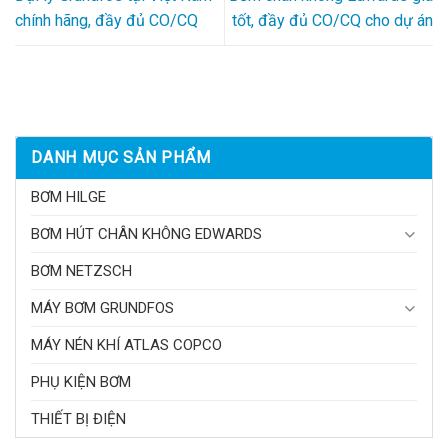
chính hãng, đầy đủ CO/CQ
tốt, đầy đủ CO/CQ cho dự án
DANH MỤC SẢN PHẨM
BƠM HILGE
BƠM HÚT CHÂN KHÔNG EDWARDS
BƠM NETZSCH
MÁY BƠM GRUNDFOS
MÁY NÉN KHÍ ATLAS COPCO
PHỤ KIỆN BƠM
THIẾT BỊ ĐIỆN