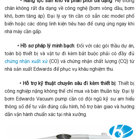
• Năng lực sẵn kho và phân phối đa dạng
: Hệ thống
chân không rất đa dạng về công nghệ (bơm vòng dầu, bơm
khô, bơm tăng áp). Đại lý uy tín cần có sẵn các model phổ
biến hoặc các dòng linh kiện tiêu hao để cung ứng ngay khi
nhà máy cần gấp.
• Hồ sơ pháp lý minh bạch
: Đối với các gói thầu dự án,
toàn bộ thiết bị và vật tư đi kèm bắt buộc phải có đầy đủ
chứng nhận xuất xứ
(CO) và chứng nhận chất lượng (CQ) từ
nhà sản xuất Edwards để phục vụ khâu nghiệm thu.
• Hỗ trợ kỹ thuật chuyên sâu đi kèm thiết bị
: Thiết bị
công nghiệp nặng không thể chỉ mua và bán thuần túy. Đại lý
bơm Edwards Vacuum pump cần có đội ngũ kỹ sư am hiểu
thông số để tư vấn đúng cấu hình, hỗ trợ bàn giao và hướng
dẫn vận hành chuẩn xác tại nhà xưởng.