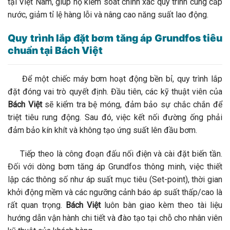
tại Việt Nam, giúp họ kiểm soát chính xác quy trình cung cấp
nước, giảm tỉ lệ hàng lỗi và nâng cao năng suất lao động.
Quy trình lắp đặt bơm tăng áp Grundfos tiêu
chuẩn tại Bách Việt
Để một chiếc máy bơm hoạt động bền bỉ, quy trình lắp
đặt đóng vai trò quyết định. Đầu tiên, các kỹ thuật viên của
Bách Việt
sẽ kiểm tra bệ móng, đảm bảo sự chắc chắn để
triệt tiêu rung động. Sau đó, việc kết nối đường ống phải
đảm bảo kín khít và không tạo ứng suất lên đầu bơm.
Tiếp theo là công đoạn đấu nối điện và cài đặt biến tần.
Đối với dòng bơm tăng áp Grundfos thông minh, việc thiết
lập các thông số như áp suất mục tiêu (Set-point), thời gian
khởi động mềm và các ngưỡng cảnh báo áp suất thấp/cao là
rất quan trọng.
Bách Việt
luôn bàn giao kèm theo tài liệu
hướng dẫn vận hành chi tiết và đào tạo tại chỗ cho nhân viên