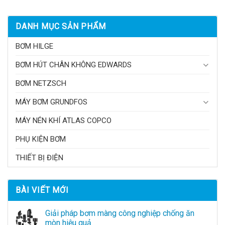
DANH MỤC SẢN PHẨM
BƠM HILGE
BƠM HÚT CHÂN KHÔNG EDWARDS
BƠM NETZSCH
MÁY BƠM GRUNDFOS
MÁY NÉN KHÍ ATLAS COPCO
PHỤ KIỆN BƠM
THIẾT BỊ ĐIỆN
BÀI VIẾT MỚI
Giải pháp bơm màng công nghiệp chống ăn
mòn hiệu quả