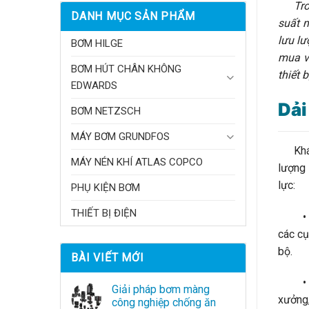
Tro
DANH MỤC SẢN PHẨM
suất m
lưu lư
BƠM HILGE
mua vậ
BƠM HÚT CHÂN KHÔNG
thiết 
EDWARDS
Dải
BƠM NETZSCH
MÁY BƠM GRUNDFOS
Khác 
MÁY NÉN KHÍ ATLAS COPCO
lượng 
lực:
PHỤ KIỆN BƠM
THIẾT BỊ ĐIỆN
• Nhó
các cụ
bộ.
BÀI VIẾT MỚI
• Nhóm
Giải pháp bơm màng
xưởng,
công nghiệp chống ăn