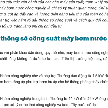
ng cấu trúc vận hành của các nhà máy sản xuất, trạm xử lý nư
áy bơm nước công nghiệp là chỉ số kỹ thuật quan trọng. Chỉ s
ợng, cột áp đẩy cao và lượng điện năng tiêu thụ của toàn bộ hệ
t tư, việc nắm rõ dải thông số công suất và cách quy đổi ch
bị tối ưu, tránh lãng phí chi phí đầu tư.
 thông số công suất máy bơm nước
với phân khúc dân dụng quy mô nhỏ, máy bơm nước công nghiệp
chất lỏng khổng lồ dưới áp lực cao. Trên thị trường hiện nay, 
m công nghiệp nhẹ và phụ trợ: Thường dao động từ 1.5 kW đến 
m bơm tăng áp phụ trợ, bơm bù áp cho hệ thống phòng cháy chữ
 công nghiệp trung bình: Thường từ 11 kW đến 45 kW, ứng dụng
 trạm xử lý nước thải công nghiệp và bơm đẩy nước nồi hơi.