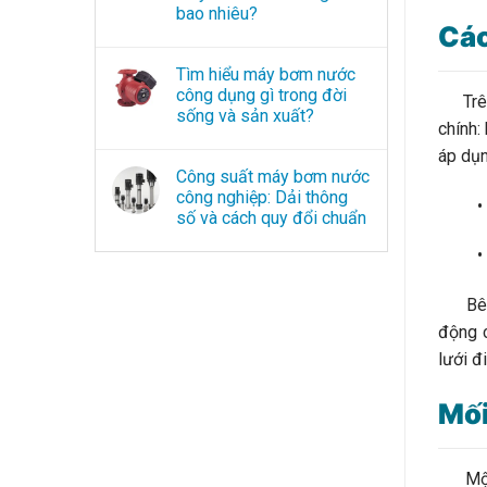
bao nhiêu?
Các
Tìm hiểu máy bơm nước
công dụng gì trong đời
Trên 
sống và sản xuất?
chính:
áp dụn
Công suất máy bơm nước
công nghiệp: Dải thông
• Từ 
số và cách quy đổi chuẩn
• Từ 
Bên cạ
động c
lưới đ
Mối
Một s