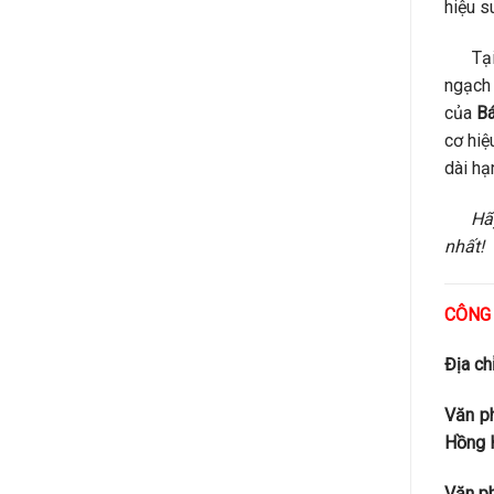
hiệu s
Tạ
ngạch 
của
Bá
cơ hiệ
dài hạ
Hã
nhất!
CÔNG 
Địa ch
Văn p
Hồng H
Văn ph