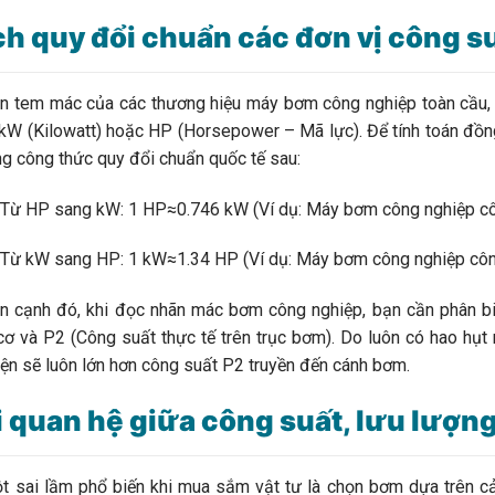
h quy đổi chuẩn các đơn vị công 
tem mác của các thương hiệu máy bơm công nghiệp toàn cầu, c
 kW (Kilowatt) hoặc HP (Horsepower – Mã lực). Để tính toán đồng
g công thức quy đổi chuẩn quốc tế sau:
HP sang kW: 1 HP≈0.746 kW (Ví dụ: Máy bơm công nghiệp cô
kW sang HP: 1 kW≈1.34 HP (Ví dụ: Máy bơm công nghiệp côn
nh đó, khi đọc nhãn mác bơm công nghiệp, bạn cần phân biệt r
ơ và P2​ (Công suất thực tế trên trục bơm). Do luôn có hao hụt 
iện sẽ luôn lớn hơn công suất P2​ truyền đến cánh bơm.
 quan hệ giữa công suất, lưu lượng
ai lầm phổ biến khi mua sắm vật tư là chọn bơm dựa trên cảm 