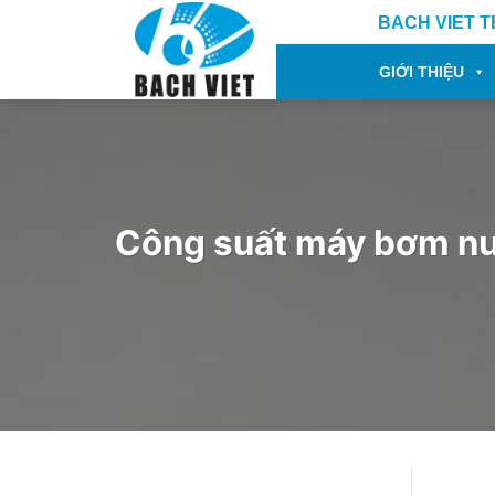
Bỏ
BACH VIET 
qua
nội
GIỚI THIỆU
dung
Công suất máy bơm nướ