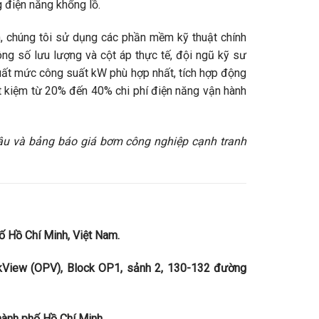
g điện năng khổng lồ.
, chúng tôi sử dụng các phần mềm kỹ thuật chính
ng số lưu lượng và cột áp thực tế, đội ngũ kỹ sư
xuất mức công suất kW phù hợp nhất, tích hợp động
iết kiệm từ 20% đến 40% chi phí điện năng vận hành
âu và bảng báo giá bơm công nghiệp cạnh tranh
 Hồ Chí Minh, Việt Nam.
kView (OPV), Block OP1, sảnh 2, 130-132 đường
ành phố Hồ Chí Minh.