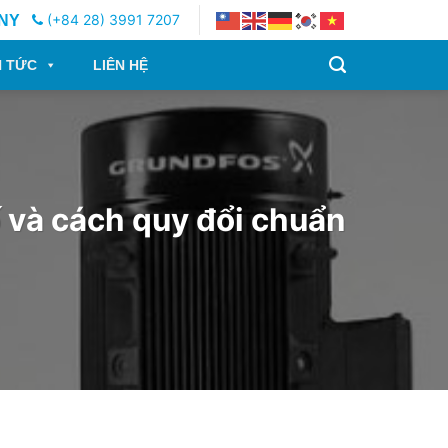
(+84 28) 3991 7207
NY
N TỨC
LIÊN HỆ
 và cách quy đổi chuẩn