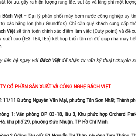
uất tối ưu, gây ra hiện tượng rung lắc, sụt áp và lãng phí một lượn
i
Bách Việt
– Đại lý phân phối máy bơm nước công nghiệp uy tín
từ các hãng lớn (như Grundfos). Chỉ cần quý khách cung cấp thô
ch Việt
sẽ tính toán chính xác điểm làm việc (Duty point) và đề 
u suất cao (IE3, IE4, IE5) kết hợp biến tần rời để giúp nhà máy t
n.
y liên hệ ngay với
Bách Việt
để nhận tư vấn kỹ thuật chuyên s
TY CỔ PHẦN SẢN XUẤT VÀ CÔNG NGHỆ BÁCH VIỆT
ỉ: 11/11 Đường Nguyễn Văn Mại, phường Tân Sơn Nhất, Thành phố
hòng 1: Văn phòng OP 03-18, lầu 3, Khu phức hợp Orchard Par
à, khu phố 29, phường Đức Nhuận, TP Hồ Chí Minh.
òng 2 (Vũng Tàu cũ): 52 Nguyễn Thị Thập, phường Tam Thắng, Th