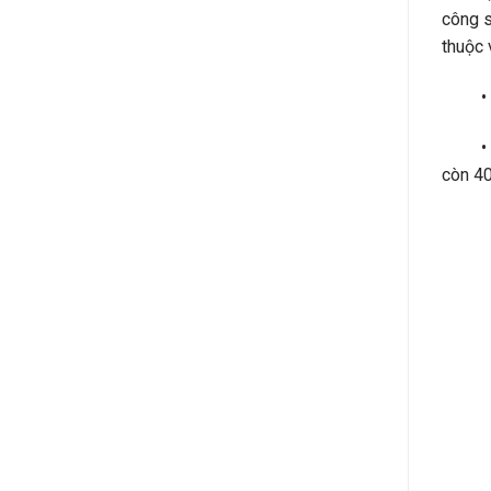
công s
thuộc 
• Một
• Hoặc
còn 4