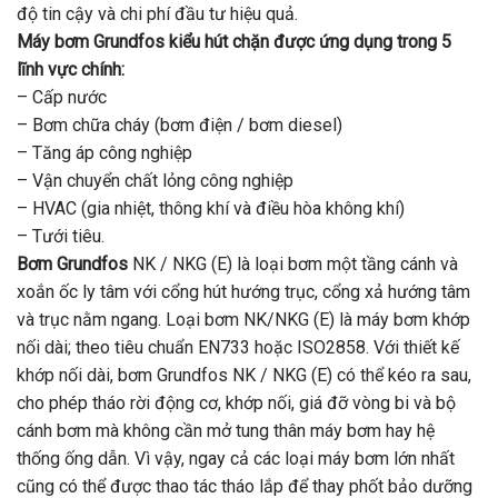
độ tin cậy và chi phí đầu tư hiệu quả.
Máy bơm Grundfos kiểu hút chặn được ứng dụng trong 5
lĩnh vực chính:
– Cấp nước
– Bơm chữa cháy (bơm điện / bơm diesel)
– Tăng áp công nghiệp
– Vận chuyển chất lỏng công nghiệp
– HVAC (gia nhiệt, thông khí và điều hòa không khí)
– Tưới tiêu.
Bơm Grundfos
NK / NKG (E) là loại bơm một tầng cánh và
xoắn ốc ly tâm với cổng hút hướng trục, cổng xả hướng tâm
và trục nằm ngang. Loại bơm NK/NKG (E) là máy bơm khớp
nối dài; theo tiêu chuẩn EN733 hoặc ISO2858. Với thiết kế
khớp nối dài, bơm Grundfos NK / NKG (E) có thể kéo ra sau,
cho phép tháo rời động cơ, khớp nối, giá đỡ vòng bi và bộ
cánh bơm mà không cần mở tung thân máy bơm hay hệ
thống ống dẫn. Vì vậy, ngay cả các loại máy bơm lớn nhất
cũng có thể được thao tác tháo lắp để thay phốt bảo dưỡng