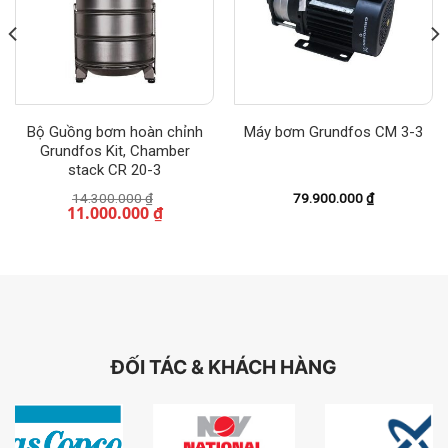
Bộ Guồng bơm hoàn chỉnh
Máy bơm Grundfos CM 3-3
Grundfos Kit, Chamber
stack CR 20-3
Giá
14.300.000
₫
79.900.000
₫
11.000.000
₫
gốc
là:
Giá
14.300.000 ₫.
hiện
tại
là:
11.000.000 ₫.
ĐỐI TÁC & KHÁCH HÀNG