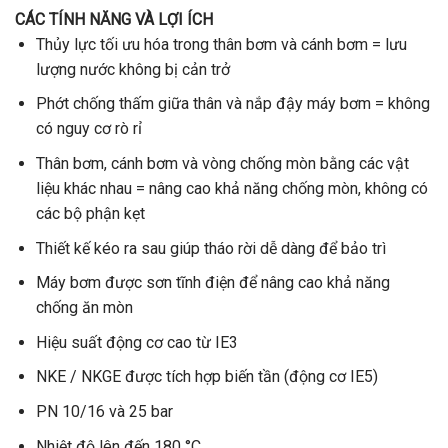
CÁC TÍNH NĂNG VÀ LỢI ÍCH
Thủy lực tối ưu hóa trong thân bơm và cánh bơm = lưu
lượng nước không bị cản trở
Phớt chống thấm giữa thân và nắp đậy máy bơm = không
có nguy cơ rò rỉ
Thân bơm, cánh bơm và vòng chống mòn bằng các vật
liệu khác nhau = nâng cao khả năng chống mòn, không có
các bộ phận kẹt
Thiết kế kéo ra sau giúp tháo rời dễ dàng để bảo trì
Máy bơm được sơn tĩnh điện để nâng cao khả năng
chống ăn mòn
Hiệu suất động cơ cao từ IE3
NKE / NKGE được tích hợp biến tần (động cơ IE5)
PN 10/16 và 25 bar
Nhiệt độ lên đến 180 °C