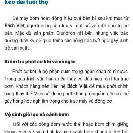
kéo dài tuổi thọ
Để máy bơm hoạt động hiệu quả bền bỉ sau khi mua từ
Bách Việt
, người dùng cần lưu ý một số vấn đề bảo trì cơ
bản. Mặc dù sản phẩm Grundfos rất bền, nhưng việc bảo
dưỡng định kỳ sẽ giúp tránh các hỏng hóc bất ngờ gây đình
trệ sản xuất.
Kiểm tra phớt cơ khí và vòng bi
Phớt cơ khí là bộ phận quan trọng ngăn chặn rò rỉ nước.
Trong quá trình vận hành, nếu thấy có dấu hiệu rò rỉ tại trục
bơm, khách hàng nên liên hệ
Bách Việt
để mua phớt chính
hãng thay thế. Việc sử dụng phớt không rõ nguồn gốc có thể
gây hỏng hóc nghiêm trọng cho trục máy và động cơ.
Vệ sinh giỏ lọc và cánh bơm
Đối với các dòng bơm nước thải hoặc bơm chìm giếng
khoan, việc vệ sinh định kỳ giúp cánh bơm không bị kẹt bởi