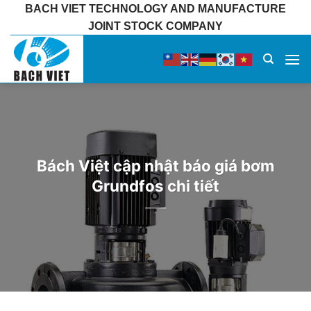
Bỏ
BACH VIET TECHNOLOGY AND MANUFACTURE
qua
JOINT STOCK COMPANY
nội
dung
Bách Việt cập nhật báo giá bơm
Grundfos chi tiết