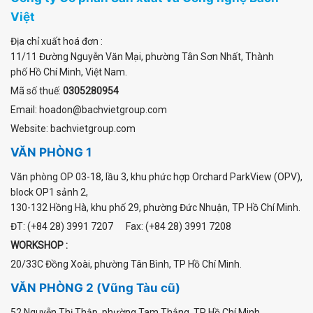
Việt
Địa chỉ xuất hoá đơn :
11/11 Đường Nguyễn Văn Mại
,
phường Tân Sơn Nhất
, Thành
phố Hồ Chí Minh, Việt Nam.
Mã số thuế:
0305280954
Email: hoadon@bachvietgroup.com
Website: bachvietgroup.com
VĂN PHÒNG 1
Văn phòng OP 03-18, lầu 3, khu phức hợp Orchard ParkView (OPV),
block OP1 sảnh 2,
130-132 Hồng Hà, khu phố 29, phường Đức Nhuận, TP Hồ Chí Minh.
ĐT: (+84 28) 3991 7207 Fax: (+84 28) 3991 7208
WORKSHOP :
20/33C Đồng Xoài, phường Tân Bình, TP Hồ Chí Minh.
VĂN PHÒNG 2 (Vũng Tàu cũ)
52 Nguyễn Thị Thập, phường Tam Thắng, TP Hồ Chí Minh.