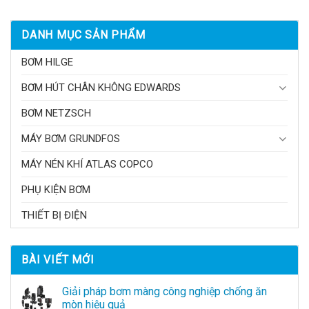
DANH MỤC SẢN PHẨM
BƠM HILGE
BƠM HÚT CHÂN KHÔNG EDWARDS
BƠM NETZSCH
MÁY BƠM GRUNDFOS
MÁY NÉN KHÍ ATLAS COPCO
PHỤ KIỆN BƠM
THIẾT BỊ ĐIỆN
BÀI VIẾT MỚI
Giải pháp bơm màng công nghiệp chống ăn
mòn hiệu quả